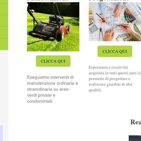
CLICCA QUI
CLICCA QUI
Esperienza e creatività
acquisita in tutti questi anni ci
Eseguiamo interventi di
permette di progettare e
manutenzione ordinaria e
realizzare giardini di alta
straordinaria su aree
qualità.
verdi private e
condominiali.
Rea