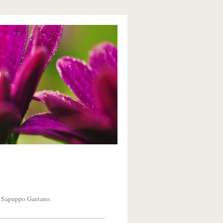
e
i Sapuppo Gaetano
.