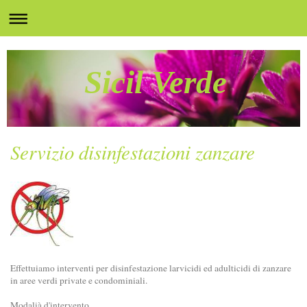
Sicil Verde
Servizio disinfestazioni zanzare
Effettuiamo interventi per disinfestazione larvicidi ed adulticidi di zanzare
in aree verdi private e condominiali.
Modalià d'intervento