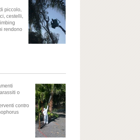
i piccolo,
i, cestelli,
limbing
ni rendono
amenti
arassiti o
terventi contro
chophorus