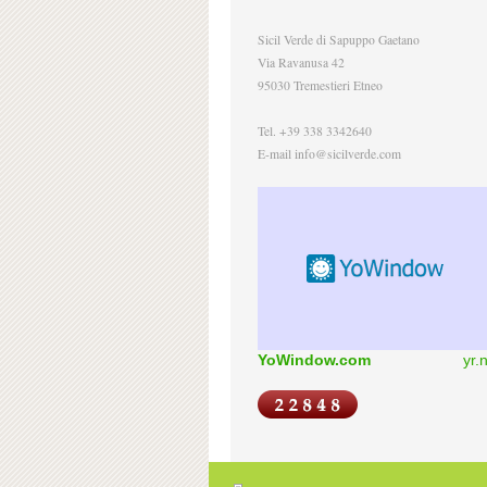
Sicil Verde di Sapuppo Gaetano
Via Ravanusa 42
95030 Tremestieri Etneo
Tel. +39 338 3342640
E-mail info@sicilverde.com
YoWindow.com
yr.