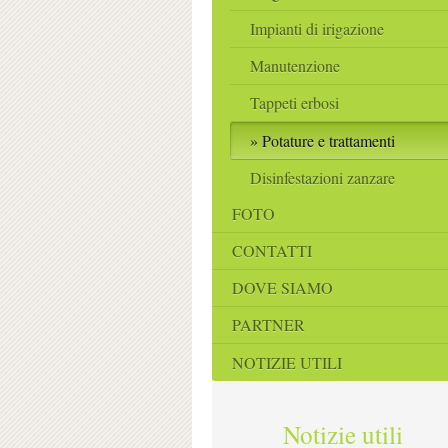
Impianti di irigazione
Manutenzione
Tappeti erbosi
Potature e trattamenti
Disinfestazioni zanzare
FOTO
CONTATTI
DOVE SIAMO
PARTNER
NOTIZIE UTILI
Notizie utili